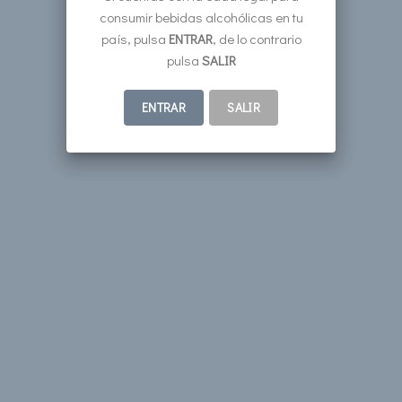
consumir bebidas alcohólicas en tu
país, pulsa
ENTRAR
, de lo contrario
pulsa
SALIR
ENTRAR
SALIR