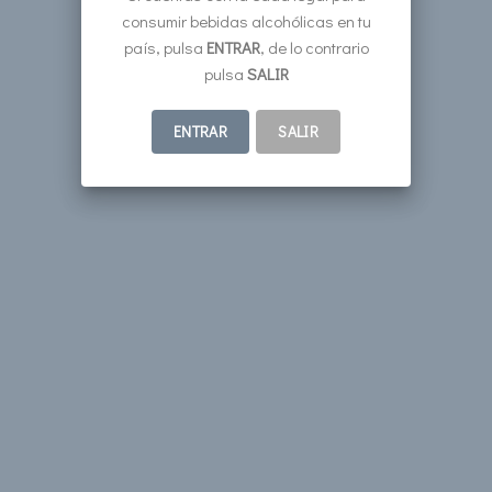
consumir bebidas alcohólicas en tu
país, pulsa
ENTRAR
, de lo contrario
pulsa
SALIR
ENTRAR
SALIR