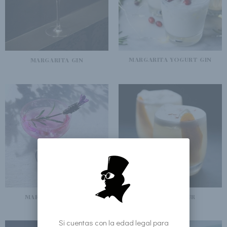
MARGARITA YOGURT GIN
MARGARITA GIN
MARGARITA FRAISE
WHISGIN SOUR
Si cuentas con la edad legal para