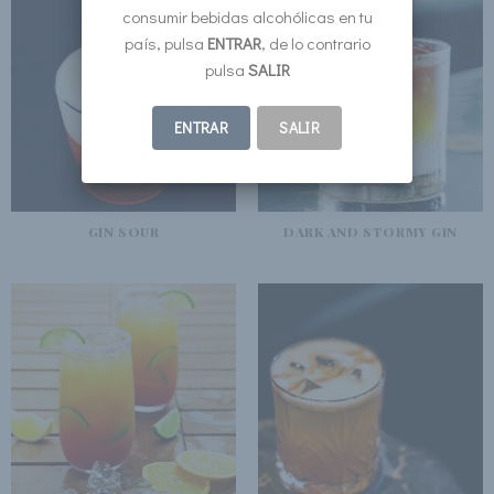
consumir bebidas alcohólicas en tu
país, pulsa
ENTRAR
, de lo contrario
pulsa
SALIR
ENTRAR
SALIR
GIN SOUR
DARK AND STORMY GIN