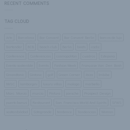
RECENT COMMENTS
TAG CLOUD
Arte
Barcelona
Bar Convent
Bar Convent Berlin
barcos de lujo
Bartender
BCB
beach club
Berlin
boats
cadiz
Conference
Conferencias
cosmopolitan
cuadros
Estepona
Evento sostenible
Events
Fashion Week
Françoise Van Den Bosh
Ginandtonic
Gintonic
golf
Green Corner
ibiza
Imbibe
IWSC
lamborgini
luxury villas
malaga
marbella
Marc Monzo
murcia
Pintura
porsche
Prospect Design
puerto banus
Restaurant
San Francisco World And Spirits
SFWS
sostenibilidad
Sotogrande
tendence
Tendencias
Woman