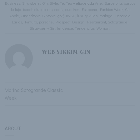
Business
,
Strawberry Gin
,
Style
,
Te
,
Tea
y etiquetada
Arte
,
Barcelona
,
barcos
de lujo
,
beach club
,
boats
,
cadiz
,
cuadros
,
Estepona
,
Fashion Week
,
Gin
Apple
,
Ginandtonic
,
Gintonic
,
golf
,
IWSC
,
luxury villas
,
malaga
,
Pasarela
Larios
,
Pintura
,
porsche
,
Prospect Design
,
Restaurant
,
Sotogrande
,
Strawberry Gin
,
tendence
,
Tendencias
,
Woman
.
WEB SIKKIM GIN
Marina Sotogrande Classic
Week
ABOUT