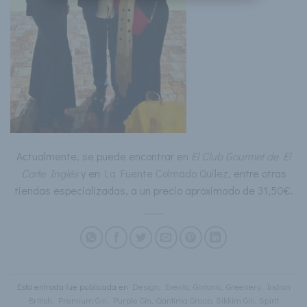
Actualmente, se puede encontrar en
El Club Gourmet de El
Corte Inglés
y en
La Fuente Colmado Quilez
, entre otras
tiendas especializadas, a un precio aproximado de 31,50€.
Esta entrada fue publicada en
Design
,
Evento
,
Gintonic
,
Greenery
,
Indian
British
,
Premium Gin
,
Purple Gin
,
Qantima Group
,
Sikkim Gin
,
Spirit