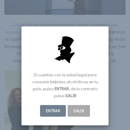
Sikkim Gin ha sido premiada en varias ocasiones con
reconocimientos como el
Oro en la categoría Súper
Premium
en Spirits Business en Londres
,
Mejor Producto en los World
Beverage Innovation Awards en Londres o las Platas en San
Francisco World An
d Spirits Competition, EEUU e
International Wine Spirits Competition, Londres, UK.
Si cuentas con la edad legal para
consumir bebidas alcohólicas en tu
país, pulsa
ENTRAR
, de lo contrario
pulsa
SALIR
ENTRAR
SALIR