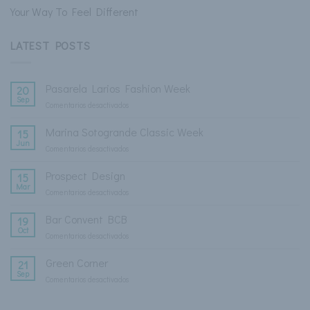
Your Way To Feel Different
LATEST POSTS
Pasarela Larios Fashion Week
20
Sep
Comentarios desactivados
en
Pasarela
Larios
Marina Sotogrande Classic Week
15
Fashion
Jun
Comentarios desactivados
en
Week
Marina
Sotogrande
Prospect Design
15
Classic
Mar
Comentarios desactivados
en
Week
Prospect
Design
Bar Convent BCB
19
Oct
Comentarios desactivados
en
Bar
Convent
Green Corner
21
BCB
Sep
Comentarios desactivados
en
Green
Corner