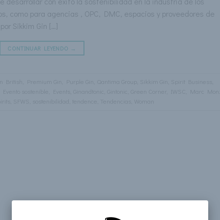
 desarrollar con éxito la sostenibilidad en la industria de los
os, como para agencias , OPC, DMC, espacios y proveedores de
por Sikkim Gin […]
CONTINUAR LEYENDO
→
n British
,
Premium Gin
,
Purple Gin
,
Qantima Group
,
Sikkim Gin
,
Spirit Business
,
,
Evento sostenible
,
Events
,
Ginandtonic
,
Gintonic
,
Green Corner
,
IWSC
,
Marc Mon
rits
,
SFWS
,
sostenibilidad
,
tendence
,
Tendencias
,
Woman