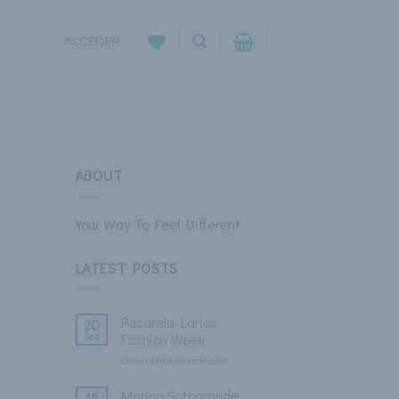
ACCEDER
ABOUT
Your Way To Feel Different
LATEST POSTS
Pasarela Larios
20
Sep
Fashion Week
Comentarios desactivados
en
Pasarela
Larios
Marina Sotogrande
15