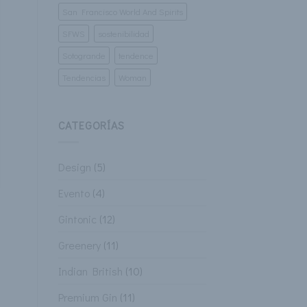
San Francisco World And Spirits
SFWS
sostenibilidad
Sotogrande
tendence
Tendencias
Woman
CATEGORÍAS
Design
(5)
Evento
(4)
Gintonic
(12)
Greenery
(11)
Indian British
(10)
Premium Gin
(11)