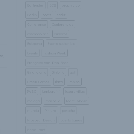
Bartender
BCB
beach club
Berlin
boats
cadiz
Conference
Conferencias
cosmopolitan
cuadros
Estepona
Evento sostenible
Events
Fashion Week
zo
,
Françoise Van Den Bosh
Ginandtonic
Gintonic
golf
Green Corner
ibiza
Imbibe
IWSC
lamborgini
luxury villas
malaga
marbella
Marc Monzo
murcia
Pintura
porsche
Prospect Design
puerto banus
Restaurant